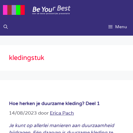
Ga
naar
de
inhoud
Menu
kledingstuk
Hoe herken je duurzame kleding? Deel 1
14/08/2023
door
Erica Pach
Je kunt op allerlei manieren aan duurzaamheid
bijdragen. Eén daarvan is duurzame kleding te