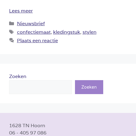
Lees meer
Categorieën
Nieuwsbrief
Tags
confectiemaat
,
kledingstuk
,
stylen
Plaats een reactie
Zoeken
Zoeken
1628 TN Hoorn
06 - 405 97 086