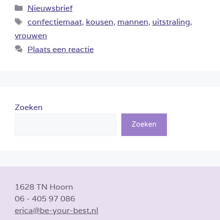
Categorieën
Nieuwsbrief
Tags
confectiemaat
,
kousen
,
mannen
,
uitstraling
,
vrouwen
Plaats een reactie
Zoeken
Zoeken
1628 TN Hoorn
06 - 405 97 086
erica@be-your-best.nl