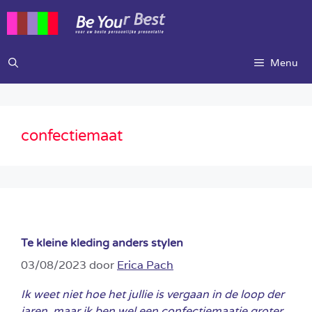
Ga
naar
de
inhoud
Menu
confectiemaat
Te kleine kleding anders stylen
03/08/2023
door
Erica Pach
Ik weet niet hoe het jullie is vergaan in de loop der
jaren, maar ik ben wel een confectiemaatje groter