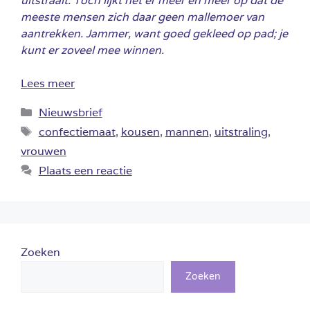
uitstraalt. Toch lijkt het er meer en meer op dat de
meeste mensen zich daar geen mallemoer van
aantrekken. Jammer, want goed gekleed op pad; je
kunt er zoveel mee winnen.
Lees meer
Categorieën
Nieuwsbrief
Tags
confectiemaat
,
kousen
,
mannen
,
uitstraling
,
vrouwen
Plaats een reactie
Zoeken
Zoeken