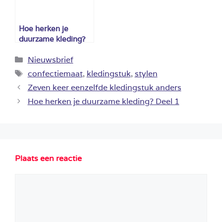
Hoe herken je
duurzame kleding?
Deel 1
Categorieën
Nieuwsbrief
Tags
confectiemaat
,
kledingstuk
,
stylen
Zeven keer eenzelfde kledingstuk anders
Hoe herken je duurzame kleding? Deel 1
Plaats een reactie
Reactie