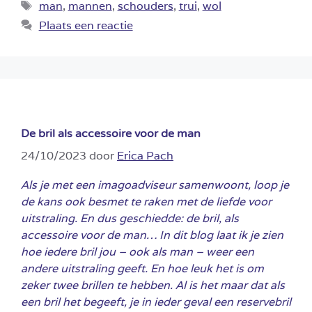
Tags
man
,
mannen
,
schouders
,
trui
,
wol
Plaats een reactie
De bril als accessoire voor de man
24/10/2023
door
Erica Pach
Als je met een imagoadviseur samenwoont, loop je
de kans ook besmet te raken met de liefde voor
uitstraling. En dus geschiedde: de bril, als
accessoire voor de man… In dit blog laat ik je zien
hoe iedere bril jou – ook als man – weer een
andere uitstraling geeft. En hoe leuk het is om
zeker twee brillen te hebben. Al is het maar dat als
een bril het begeeft, je in ieder geval een reservebril