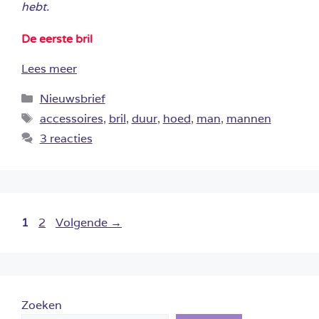
hebt.
De eerste bril
Lees meer
Categorieën
Nieuwsbrief
Tags
accessoires
,
bril
,
duur
,
hoed
,
man
,
mannen
3 reacties
Pagina
Pagina
1
2
Volgende
→
Zoeken