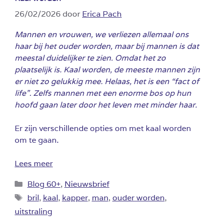
26/02/2026
door
Erica Pach
Mannen en vrouwen, we verliezen allemaal ons
haar bij het ouder worden, maar bij mannen is dat
meestal duidelijker te zien. Omdat het zo
plaatselijk is. Kaal worden, de meeste mannen zijn
er niet zo gelukkig mee. Helaas, het is een “fact of
life”. Zelfs mannen met een enorme bos op hun
hoofd gaan later door het leven met minder haar.
Er zijn verschillende opties om met kaal worden
om te gaan.
Lees meer
Categorieën
Blog 60+
,
Nieuwsbrief
Tags
bril
,
kaal
,
kapper
,
man
,
ouder worden
,
uitstraling