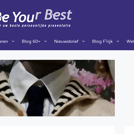
ieren
Blog 60+
Nieuwsbrief
Blog F’rijk
Wet