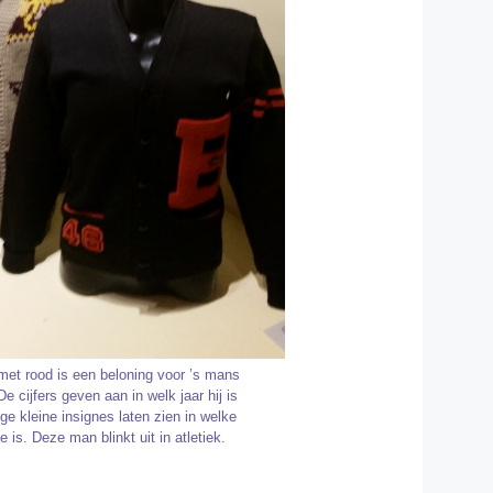
 met rood is een beloning voor ’s mans
De cijfers geven aan in welk jaar hij is
ge kleine insignes laten zien in welke
te is. Deze man blinkt uit in atletiek.