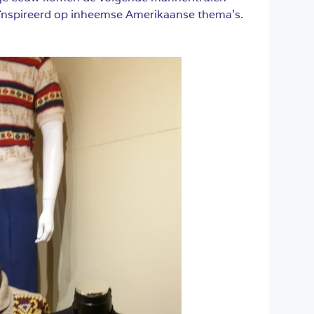
 geïnspireerd op inheemse Amerikaanse thema’s.