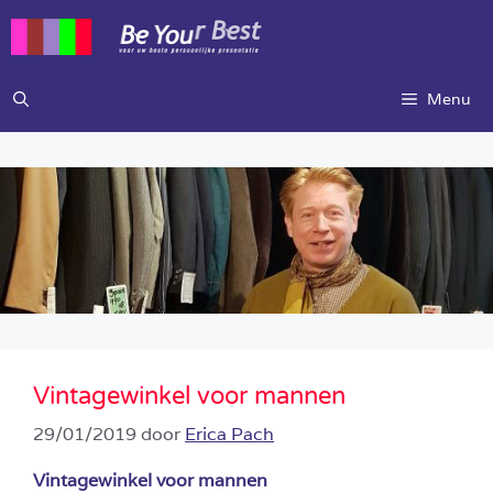
Ga
naar
de
inhoud
Menu
Vintagewinkel voor mannen
29/01/2019
door
Erica Pach
Vintagewinkel voor mannen