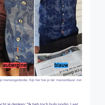
 je mannengarderobe. Kijk hier hoe je dat ‘mannenblauw’ met
.
cht je denken: “ik heb toch hulp nodig. Laat