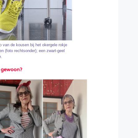
to van de kousen bij het okergele rokje
en (foto rechtsonder); een zwart-geel
e.
r gewoon?