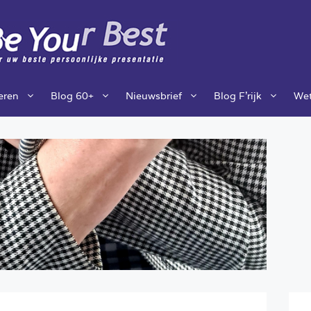
ieren
Blog 60+
Nieuwsbrief
Blog F’rijk
Wet