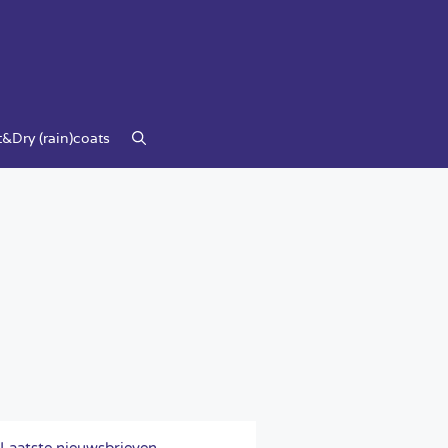
&Dry (rain)coats
Laatste nieuwsbrieven