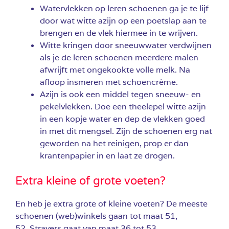
Watervlekken op leren schoenen ga je te lijf
door wat witte azijn op een poetslap aan te
brengen en de vlek hiermee in te wrijven.
Witte kringen door sneeuwwater verdwijnen
als je de leren schoenen meerdere malen
afwrijft met ongekookte volle melk. Na
afloop insmeren met schoencrème.
Azijn is ook een middel tegen sneeuw- en
pekelvlekken. Doe een theelepel witte azijn
in een kopje water en dep de vlekken goed
in met dit mengsel. Zijn de schoenen erg nat
geworden na het reinigen, prop er dan
krantenpapier in en laat ze drogen.
Extra kleine of grote voeten?
En heb je extra grote of kleine voeten? De meeste
schoenen (web)winkels gaan tot maat 51,
52.
Stravers
gaat van maat 36 tot 53.