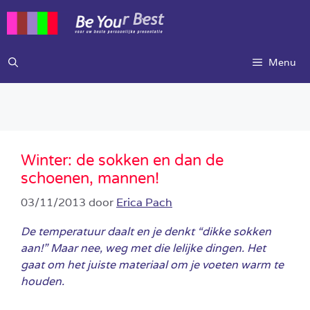
Ga
naar
de
inhoud
Menu
Winter: de sokken en dan de
schoenen, mannen!
03/11/2013
door
Erica Pach
De temperatuur daalt en je denkt “dikke sokken
aan!” Maar nee, weg met die lelijke dingen. Het
gaat om het juiste materiaal om je voeten warm te
houden.