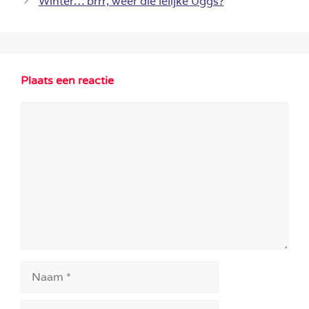
Winter… brrr, weer die lelijke Uggs?
Plaats een reactie
Reactie
Naam
E-