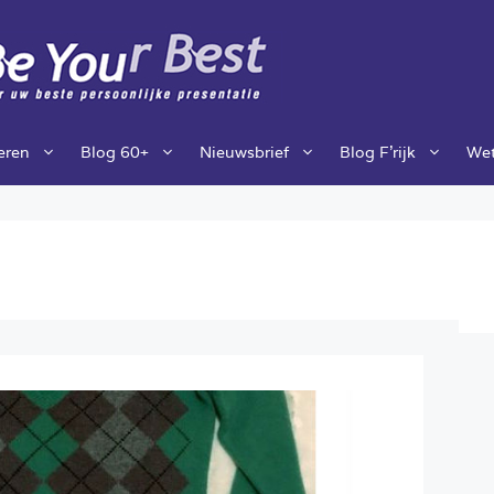
ieren
Blog 60+
Nieuwsbrief
Blog F’rijk
Wet