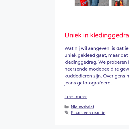
Uniek in kledinggedr
Wat hij wil aangeven, is dat i
uniek gekleed gaat, maar dat 
kledinggedrag. We proberen h
heersende modebeeld te geven
kuddedieren zijn. Overigens h
jeans gefotografeerd.
Lees meer
Categorieën
Nieuwsbrief
Plaats een reactie