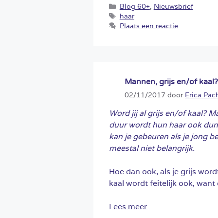
Categorieën
Blog 60+
,
Nieuwsbrief
Tags
haar
Plaats een reactie
Mannen, grijs en/of kaal?
02/11/2017
door
Erica Pac
Word jij al grijs en/of kaal? 
duur wordt hun haar ook dunne
kan je gebeuren als je jong b
meestal niet belangrijk.
Hoe dan ook, als je grijs wordt
kaal wordt feitelijk ook, want
Lees meer