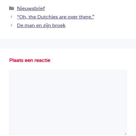
Categorieën
Nieuwsbrief
“Oh, the Dutchies are over there.”
De man en zijn broek
Plaats een reactie
Reactie