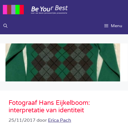
Ga
naar
de
inhoud
Menu
Fotograaf Hans Eijkelboom:
interpretatie van identiteit
25/11/2017
door
Erica Pach