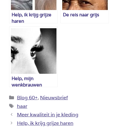
Help, ik krijg grijze
De reis naar grijs
haren
Help, mijn
wenkbrauwen
verdwijnen
Categorieën
Blog 60+
,
Nieuwsbrief
Tags
haar
Meer kwaliteit in je kleding
Help, ik krijg grijze haren