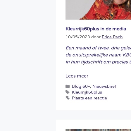
Kleurrijk60plus in de media
10/05/2023
door
Erica Pach
Een maand of twee, drie gele
de onuitsprekelijke naam KBO
in hun tijdschrift om precies te
Lees meer
Categorieën
Blog 60+
,
Nieuwsbrief
Tags
Kleurrijk60plus
Plaats een reactie