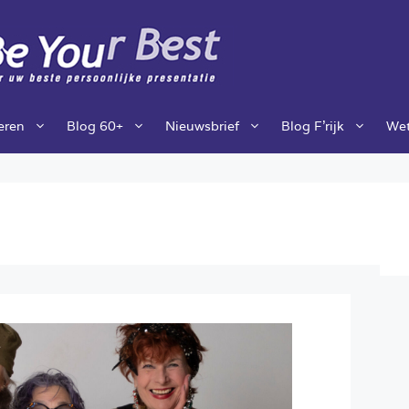
ieren
Blog 60+
Nieuwsbrief
Blog F’rijk
Wet