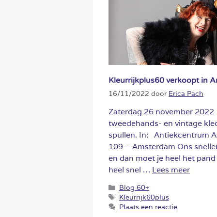
Kleurrijkplus60 verkoopt in
16/11/2022
door
Erica Pach
Zaterdag 26 november 2022 1
tweedehands- en vintage kled
spullen. In: Antiekcentrum 
109 – Amsterdam Ons sneller 
en dan moet je heel het pand 
heel snel …
Lees meer
Categorieën
Blog 60+
Tags
Kleurrijk60plus
Plaats een reactie