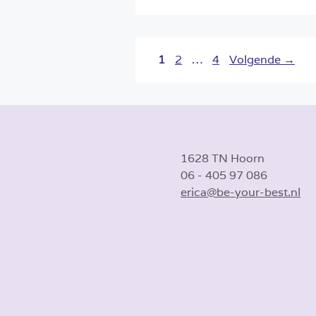
Pagina
Pagina
Pagina
1
2
…
4
Volgende
→
1628 TN Hoorn
06 - 405 97 086
erica@be-your-best.nl