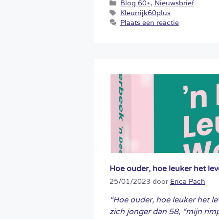
Categorieën
Blog 60+
,
Nieuwsbrief
Tags
Kleurrijk60plus
Plaats een reactie
Hoe ouder, hoe leuker het le
25/01/2023
door
Erica Pach
“Hoe ouder, hoe leuker het le
zich jonger dan 58, “mijn rimp