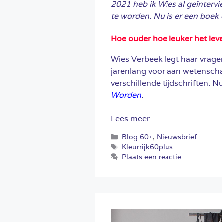
2021 heb ik Wies al geïnterv
te worden. Nu is er een boek 
Hoe ouder hoe leuker het lev
Wies Verbeek legt haar vrage
jarenlang voor aan wetenschap
verschillende tijdschriften. N
Worden
.
Lees meer
Categorieën
Blog 60+
,
Nieuwsbrief
Tags
Kleurrijk60plus
Plaats een reactie