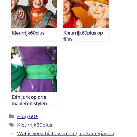
Kleurrijk60plus
Kleurrijk60plus op
film
Eén jurk op drie
manieren stylen
Categorieën
Blog 60+
Tags
Kleurrijk60plus
Wat is verschil tussen badjas, kamerjas en