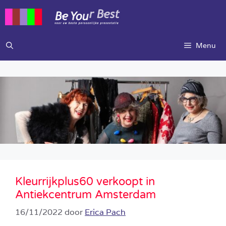
Ga
naar
de
inhoud
Menu
Kleurrijkplus60 verkoopt in
Antiekcentrum Amsterdam
16/11/2022
door
Erica Pach