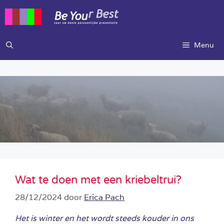
Ga
naar
de
inhoud
Menu
Wat te doen met een kriebeltrui?
28/12/2024
door
Erica Pach
Het is winter en het wordt steeds kouder in ons