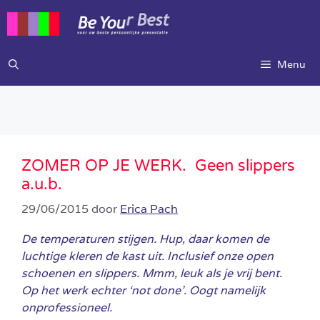
Ga
naar
de
inhoud
Menu
ZOMER OP JE WERK. Geen slippers
a.u.b.
29/06/2015
door
Erica Pach
De temperaturen stijgen. Hup, daar komen de
luchtige kleren de kast uit. Inclusief onze open
schoenen en slippers. Mmm, leuk als je vrij bent.
Op het werk echter ‘not done’. Oogt namelijk
onprofessioneel.