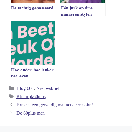
De tachtig gepasseerd
Eén jurk op drie
manieren stylen
Hoe ouder, hoe leuker
het leven
Categorieën
Blog 60+
,
Nieuwsbrief
Tags
Kleurrijk60plus
Bretels, een geweldig mannenaccessoire!
De 60plus man