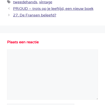
Tags
tweedehands
,
vintage
PR:OUD – trots op je leeftijd, een nieuw boek
27. De Fransen beleefd?
Plaats een reactie
Reactie