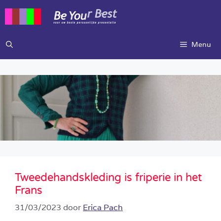
Ga
naar
de
inhoud
Menu
Tweedehandskleding is friperie in het
Frans
31/03/2023
door
Erica Pach