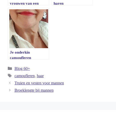
vrouwen van een
haren
zekere leeftijd
Je onderkin
camoufleren
Categorieën
Blog 60+
Tags
camoufleren
,
haar
Truien en vesten voor mannen
Broeklengte bij mannen