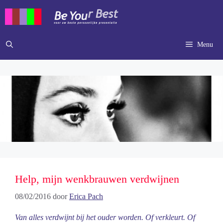
Ga
naar
de
inhoud
Menu
Help, mijn wenkbrauwen verdwijnen
08/02/2016
door
Erica Pach
Van alles verdwijnt bij het ouder worden. Of verkleurt. Of